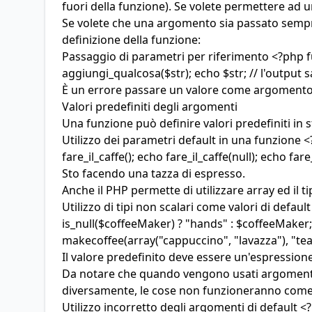
fuori della funzione). Se volete permettere ad u
Se volete che una argomento sia passato semp
definizione della funzione:
Passaggio di parametri per riferimento <?php fun
aggiungi_qualcosa($str); echo $str; // l'output s
È un errore passare un valore come argomento
Valori predefiniti degli argomenti
Una funzione può definire valori predefiniti in 
Utilizzo dei parametri default in una funzione <
fare_il_caffe(); echo fare_il_caffe(null); echo 
Sto facendo una tazza di espresso.
Anche il PHP permette di utilizzare array ed il t
Utilizzo di tipi non scalari come valori di def
is_null($coffeeMaker) ? "hands" : $coffeeMaker; 
makecoffee(array("cappuccino", "lavazza"), "tea
Il valore predefinito deve essere un'espressio
Da notare che quando vengono usati argomenti 
diversamente, le cose non funzioneranno come ci
Utilizzo incorretto degli argomenti di default <