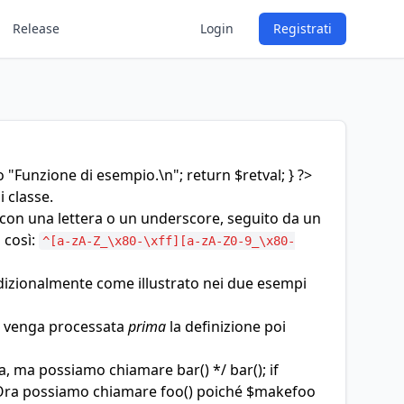
Release
Login
Registrati
o "Funzione di esempio.\n"; return $retval; } ?>
di
classe
.
 con una lettera o un underscore, seguito da un
 così:
^[a-zA-Z_\x80-\xff][a-zA-Z0-9_\x80-
izionalmente come illustrato nei due esempi
ne venga processata
prima
la definizione poi
, ma possiamo chiamare bar() */ bar(); if
/* Ora possiamo chiamare foo() poiché $makefoo