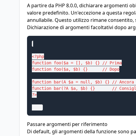
A partire da PHP 8.0.0, dichiarare argomenti o
valore predefinito. Un'eccezione a questa rego
annullabile. Questo utilizzo rimane consentito, s
Dichiarazione di argomenti facoltativi dopo ar
<?php

function foo($a = [], $b) {} // Prima

function foo($a, $b) {}      // Dopo

function bar(A $a = null, $b) {} // Ancora 
function bar(?A $a, $b) {}       // Consigl
?>

Passare argomenti per riferimento
Di default, gli argomenti della funzione sono pa