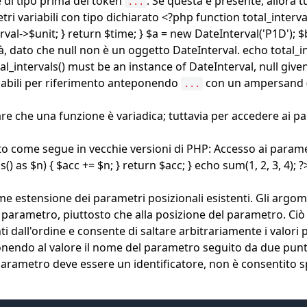
 di tipo
prima del token
. Se questa è presente, allora t
...
 variabili con tipo dichiarato <?php function total_intervals(
erval->$unit; } return $time; } $a = new DateInterval('P1D'); 
llirà, dato che null non è un oggetto DateInterval. echo total_i
_intervals() must be an instance of DateInterval, null given, 
abili
per riferimento
anteponendo
con un ampersand 
...
are che una funzione è variadica; tuttavia per accedere ai p
come segue in vecchie versioni di PHP: Accesso ai parametr
() as $n) { $acc += $n; } return $acc; } echo sum(1, 2, 3, 4);
e estensione dei parametri posizionali esistenti. Gli argo
arametro, piuttosto che alla posizione del parametro. Ciò 
all'ordine e consente di saltare arbitrariamente i valori p
ndo al valore il nome del parametro seguito da due punti. È
parametro deve essere un identificatore, non è consentito 