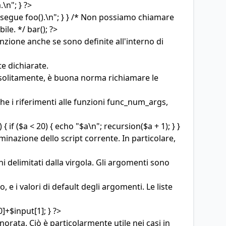
\n"; } ?>
 esegue foo().\n"; } } /* Non possiamo chiamare
ile. */ bar(); ?>
unzione anche se sono definite all'interno di
e dichiarate.
 solitamente, è buona norma richiamare le
e i riferimenti alle funzioni func_num_args,
 if ($a < 20) { echo "$a\n"; recursion($a + 1); } }
minazione dello script corrente. In particolare,
i delimitati dalla virgola. Gli argomenti sono
to
, e
i valori di default degli argomenti
. Le
liste
]+$input[1]; } ?>
norata. Ciò è particolarmente utile nei casi in