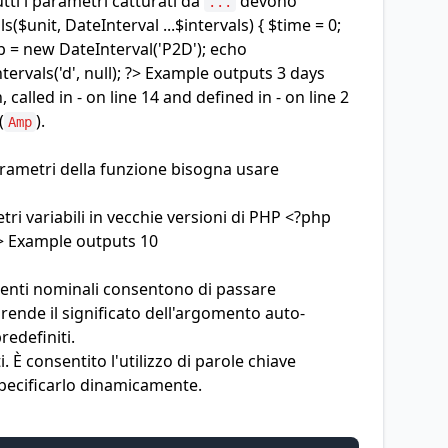
utti i parametri catturati da
devono
...
$unit, DateInterval ...$intervals) { $time = 0;
$b = new DateInterval('P2D'); echo
ntervals('d', null); ?> Example outputs 3 days
called in - on line 14 and defined in - on line 2
(
).
Amp
arametri della funzione bisogna usare
i variabili in vecchie versioni di PHP <?php
 ?> Example outputs 10
menti nominali consentono di passare
rende il significato dell'argomento auto-
redefiniti.
 consentito l'utilizzo di parole chiave
specificarlo dinamicamente.