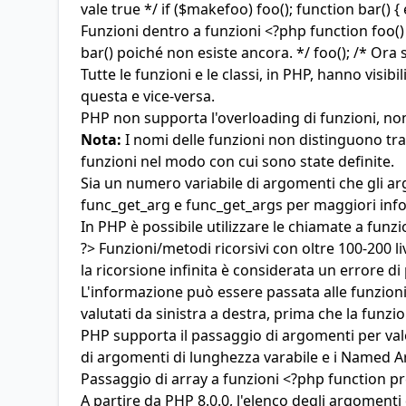
vale true */ if ($makefoo) foo(); function bar(
Funzioni dentro a funzioni <?php function foo()
bar() poiché non esiste ancora. */ foo(); /* Ora si
Tutte le funzioni e le classi, in PHP, hanno visi
questa e vice-versa.
PHP non supporta l'overloading di funzioni, non
Nota:
I nomi delle funzioni non distinguono tra
funzioni nel modo con cui sono state definite.
Sia
un numero variabile di argomenti
che
gli a
func_get_arg e func_get_args per maggiori inf
In PHP è possibile utilizzare le chiamate a funzio
?> Funzioni/metodi ricorsivi con oltre 100-200 li
la ricorsione infinita è considerata un errore 
L'informazione può essere passata alle funzioni 
valutati da sinistra a destra, prima che la fun
PHP supporta il passaggio di argomenti per va
di argomenti di lunghezza varabile
e i
Named A
Passaggio di array a funzioni <?php function pre
A partire da PHP 8.0.0, l'elenco degli argomenti 