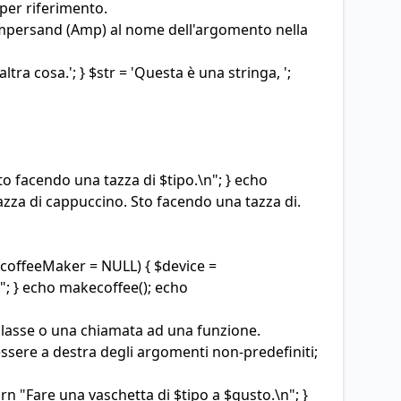
 per riferimento.
ampersand (Amp) al nome dell'argomento nella
ra cosa.'; } $str = 'Questa è una stringa, ';
to facendo una tazza di $tipo.\n"; } echo
tazza di cappuccino. Sto facendo una tazza di.
 $coffeeMaker = NULL) { $device =
n"; } echo makecoffee(); echo
classe o una chiamata ad una funzione.
ere a destra degli argomenti non-predefiniti;
rn "Fare una vaschetta di $tipo a $gusto.\n"; }