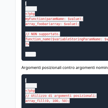
<?php

myFunction(paramName: $value);

array_foobar(array: $value);

// NON supportato.

function_name($variableStoringParamName: $v
?>

Argomenti posizionali contro argomenti nomin
<?php

// Utilizzo di argomenti posizionali:

array_fill(0, 100, 50);
