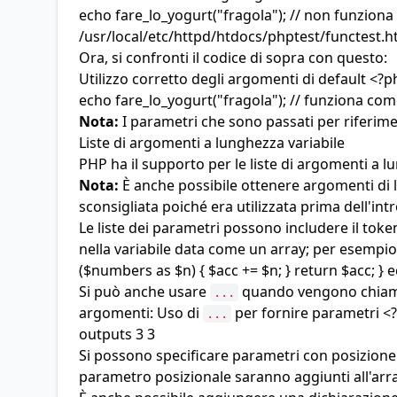
echo fare_lo_yogurt("fragola"); // non funziona
/usr/local/etc/httpd/htdocs/phptest/functest.ht
Ora, si confronti il codice di sopra con questo:
Utilizzo corretto degli argomenti di default <?p
echo fare_lo_yogurt("fragola"); // funziona com
Nota:
I parametri che sono passati per riferime
Liste di argomenti a lunghezza variabile
PHP ha il supporto per le liste di argomenti a lu
Nota:
È anche possibile ottenere argomenti di l
sconsigliata poiché era utilizzata prima dell'in
Le liste dei parametri possono includere il tok
nella variabile data come un array; per esempio:
($numbers as $n) { $acc += $n; } return $acc; } 
Si può anche usare
quando vengono chiamate
...
argomenti: Uso di
per fornire parametri <?ph
...
outputs 3 3
Si possono specificare parametri con posizion
parametro posizionale saranno aggiunti all'ar