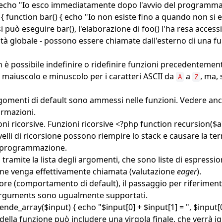
) { echo "Io esco immediatamente dopo l'avvio del programma.
 { function bar() { echo "Io non esiste fino a quando non si
 può eseguire bar(), l'elaborazione di foo() l'ha resa accessib
bilità globale - possono essere chiamate dall'esterno di una f
 è possibile indefinire o ridefinire funzioni precedentement
 maiuscolo e minuscolo per i caratteri ASCII da
a
, ma,
A
Z
rgomenti di default
sono ammessi nelle funzioni. Vedere anch
ormazioni.
ni ricorsive. Funzioni ricorsive <?php function recursion($a) {
velli di ricorsione possono riempire lo stack e causare la ter
di programmazione.
tramite la lista degli argomenti, che sono liste di espression
zione venga effettivamente chiamata (valutazione
eager
).
lore (comportamento di default),
il passaggio per riferimen
rguments
sono ugualmente supportati.
nde_array($input) { echo "$input[0] + $input[1] = ", $input[0
della funzione può includere una virgola finale, che verrà ig