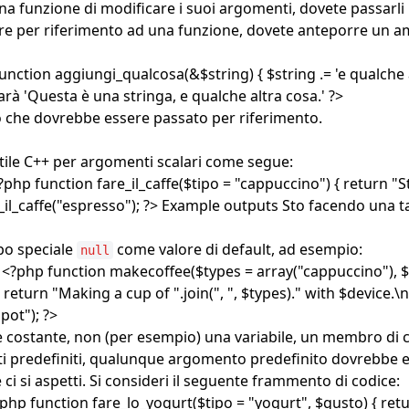
na funzione di modificare i suoi argomenti, dovete passarli
re per riferimento ad una funzione, dovete anteporre un 
ction aggiungi_qualcosa(&$string) { $string .= 'e qualche alt
arà 'Questa è una stringa, e qualche altra cosa.' ?>
 che dovrebbe essere passato per riferimento.
stile C++ per argomenti scalari come segue:
?php function fare_il_caffe($tipo = "cappuccino") { return "S
fare_il_caffe("espresso"); ?> Example outputs Sto facendo una 
ipo speciale
come valore di default, ad esempio:
null
ault <?php function makecoffee($types = array("cappuccino"),
return "Making a cup of ".join(", ", $types)." with $device.\
pot"); ?>
ne costante, non (per esempio) una variabile, un membro di 
predefiniti, qualunque argomento predefinito dovrebbe ess
 si aspetti. Si consideri il seguente frammento di codice:
?php function fare_lo_yogurt($tipo = "yogurt", $gusto) { retu