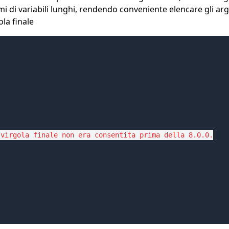
mi di variabili lunghi, rendendo conveniente elencare gli a
la finale
virgola finale non era consentita prima della 8.0.0.
