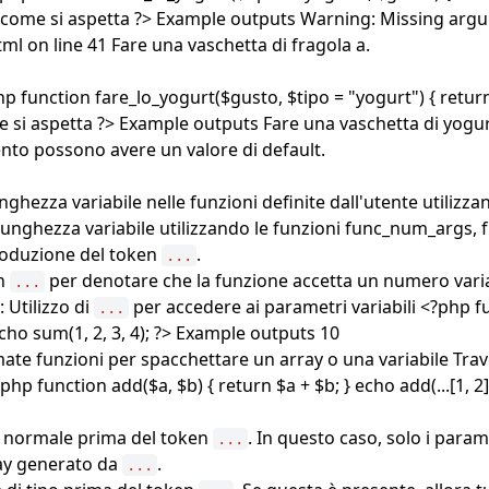
 come si aspetta ?> Example outputs Warning: Missing argume
ml on line 41 Fare una vaschetta di fragola a.
hp function fare_lo_yogurt($gusto, $tipo = "yogurt") { return
e si aspetta ?> Example outputs Fare una vaschetta di yogur
nto possono avere un valore di default.
nghezza variabile nelle funzioni definite dall'utente utilizza
unghezza variabile utilizzando le funzioni func_num_args, 
troduzione del token
.
...
en
per denotare che la funzione accetta un numero varia
...
 Utilizzo di
per accedere ai parametri variabili <?php f
...
echo sum(1, 2, 3, 4); ?> Example outputs 10
 funzioni per spacchettare un array o una variabile Traversab
p function add($a, $b) { return $a + $b; } echo add(...[1, 2]).
e normale prima del token
. In questo caso, solo i par
...
ray generato da
.
...