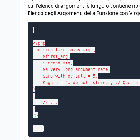
cui l'elenco di argomenti è lungo o contiene no
Elenco degli Argomenti della Funzione con Virgo
<?php

function takes_many_args(

    $first_arg,

    $second_arg,

    $a_very_long_argument_name,

    $arg_with_default = 5,

    $again = 'a default string', // Questa 
)

{

    // ...

}

?>
