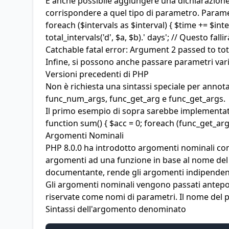
È anche possibile aggiungere una
dichiarazione
corrispondere a quel tipo di parametro. Parametri
foreach ($intervals as $interval) { $time += $int
total_intervals('d', $a, $b).' days'; // Questo fa
Catchable fatal error: Argument 2 passed to total
Infine, si possono anche passare parametri vari
Versioni precedenti di PHP
Non è richiesta una sintassi speciale per annot
func_num_args, func_get_arg e func_get_args.
Il primo esempio di sopra sarebbe implementato 
function sum() { $acc = 0; foreach (func_get_args
Argomenti Nominali
PHP 8.0.0 ha introdotto argomenti nominali com
argomenti ad una funzione in base al nome del p
documentante, rende gli argomenti indipendenti d
Gli argomenti nominali vengono passati antepone
riservate come nomi di parametri. Il nome del 
Sintassi dell'argomento denominato