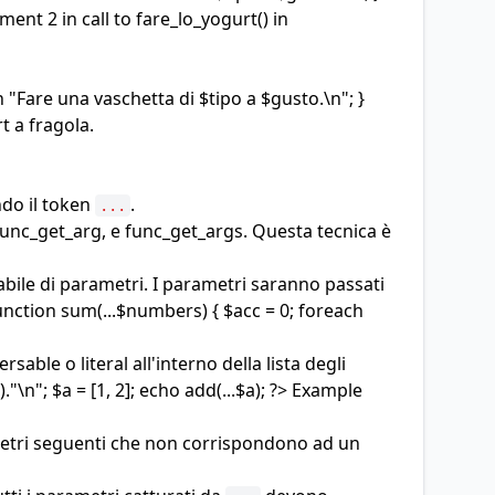
nt 2 in call to fare_lo_yogurt() in
 "Fare una vaschetta di $tipo a $gusto.\n"; }
t a fragola.
ndo il token
.
...
func_get_arg, e func_get_args. Questa tecnica è
bile di parametri. I parametri saranno passati
unction sum(...$numbers) { $acc = 0; foreach
le o literal all'interno della lista degli
"\n"; $a = [1, 2]; echo add(...$a); ?> Example
ametri seguenti che non corrispondono ad un