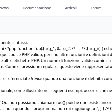
News
Documentazione
Articoli
Forum
uente sintassi:
i <?php function foo($arg_1, $arg_2, /* ..., */ $arg_n) { ech
que codice PHP valido, persino altre funzioni e definizioni 
le altre etichette PHP. Un nome di funzione valido comincia
re. Come espressione regolare, questo viene rappresentato
sere referenziate
tranne
quando una funzione è definita cond
ionale, come illustrato nei seguenti esempi, occorre che 
* Qui non possiamo chiamare foo() poiché non esiste ancora
sto sino a quando il programma non mi raggiunge.\n"; } } 