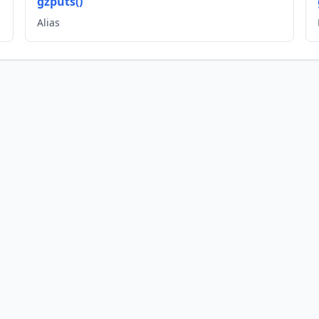
gzputs()
Alias