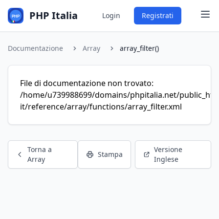
PHP Italia
Login
Registrati
Documentazione
Array
array_filter()
File di documentazione non trovato:
/home/u739988699/domains/phpitalia.net/public_htm
it/reference/array/functions/array_filter.xml
Torna a
Versione
Stampa
Array
Inglese