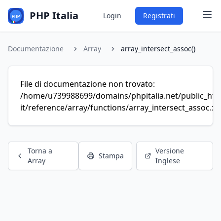
PHP Italia
Login
Registrati
Documentazione
Array
array_intersect_assoc()
File di documentazione non trovato:
/home/u739988699/domains/phpitalia.net/public_htm
it/reference/array/functions/array_intersect_assoc.x
Torna a
Versione
Stampa
Array
Inglese