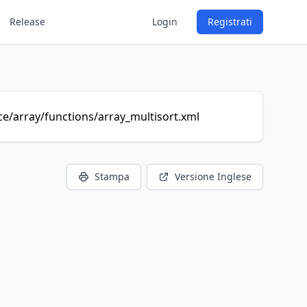
Release
Login
Registrati
e/array/functions/array_multisort.xml
Stampa
Versione Inglese