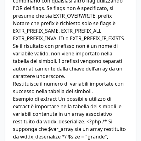
combinarlo con qualsiasi altro flag utilizzando
l'OR dei flags. Se flags non è specificato, si
presume che sia EXTR_OVERWRITE. prefix
Notare che prefix è richiesto solo se flags è
EXTR_PREFIX_SAME, EXTR_PREFIX_ALL,
EXTR_PREFIX_INVALID o EXTR_PREFIX_IF_EXISTS.
Se il risultato con prefisso non è un nome di
variabile valido, non viene importato nella
tabella dei simboli. I prefissi vengono separati
automaticamente dalla chiave dell'array da un
carattere underscore.
Restituisce il numero di variabili importate con
successo nella tabella dei simboli.
Esempio di extract Un possibile utilizzo di
extract è importare nella tabella dei simboli le
variabili contenute in un array associativo
restituito da wddx_deserialize. <?php /* Si
supponga che $var_array sia un array restituito
da wddx_deserialize */ $size = "grande";