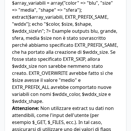
$array_variabili = array("color" => "blu", "size"
=> "media", "shape" => "sfera");
extract($array_variabili, EXTR_PREFIX_SAME,
"wddx"); echo "$color, $size, $shape,
$wddx_size\n"; ?> Example outputs blu, grande,
sfera, media $size non è stato sovrascritto
perché abbiamo specificato EXTR_PREFIX_SAME,
che ha portato alla creazione di $wddx_size. Se
fosse stato specificato EXTR_SKIP, allora
$wddx_size non sarebbe nemmeno stato
creato. EXTR_OVERWRITE avrebbe fatto sì che
$size avesse il valore "medio" e
EXTR_PREFIX_ALL avrebbe comportato nuove
variabili con nomi $wddx_color, $wddx_size e
$wddx_shape.
Attenzione:
Non utilizzare extract su dati non
attendibili, come l'input dell'utente (per
esempio $_GET, $_FILES, ecc.). In tal caso,
assicurarsi di utilizzare uno dei valori di flags