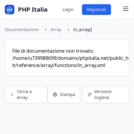
PHP Italia
Login
Registrati
Documentazione
Array
in_array()
File di documentazione non trovato:
/home/u739988699/domains/phpitalia.net/public_htm
it/reference/array/functions/in_array.xml
Torna a
Versione
Stampa
Array
Inglese