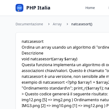
PHP Italia
Home
Documentazione
Array
natcasesort()
natcasesort
Ordina un array usando un algoritmo di "ordine
Descrizione
void
natcasesort
(array $array)
Questa funziona implementa un algoritmo di o
associazioni chiavi/valori. Questo è chiamato "o
natcasesort è una versione, non sensibile alle 
esempio di natcasesort <?php $array1 = $array2 
"Ordinamento standard\n"; print_r($array1); nat
> Questo codice genererà il seguente risultato
img12.png [5] => img2.png ) Ordinamento natural
IMG3.png [2] => img10.png [1] => img12.png ) P