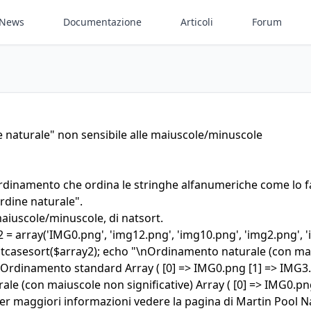
News
Documentazione
Articoli
Forum
 naturale" non sensibile alle maiuscole/minuscole
rdinamento che ordina le stringhe alfanumeriche come lo
rdine naturale".
maiuscole/minuscole, di natsort.
= array('IMG0.png', 'img12.png', 'img10.png', 'img2.png', '
casesort($array2); echo "\nOrdinamento naturale (con maius
: Ordinamento standard Array ( [0] => IMG0.png [1] => IMG3.
e (con maiuscole non significative) Array ( [0] => IMG0.png
er maggiori informazioni vedere la pagina di Martin Pool
N