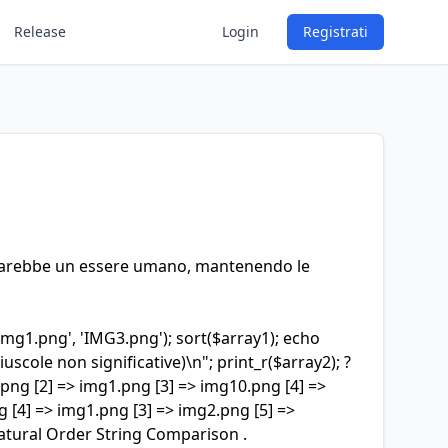
Release
Login
Registrati
 farebbe un essere umano, mantenendo le
img1.png', 'IMG3.png'); sort($array1); echo
cole non significative)\n"; print_r($array2); ?
png [2] => img1.png [3] => img10.png [4] =>
 [4] => img1.png [3] => img2.png [5] =>
atural Order String Comparison
.