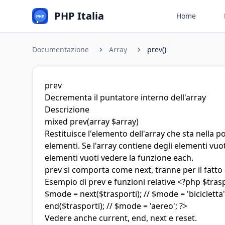
PHP Italia
Home
Documentazione
Array
prev()
prev
Decrementa il puntatore interno dell'array
Descrizione
mixed
prev
(array $array)
Restituisce l'elemento dell'array che sta nella 
elementi. Se l'array contiene degli elementi vuot
elementi vuoti vedere la funzione each.
prev si comporta come next, tranne per il fatto
Esempio di prev e funzioni relative <?php $traspor
$mode = next($trasporti); // $mode = 'bicicletta
end($trasporti); // $mode = 'aereo'; ?>
Vedere anche current, end, next e reset.