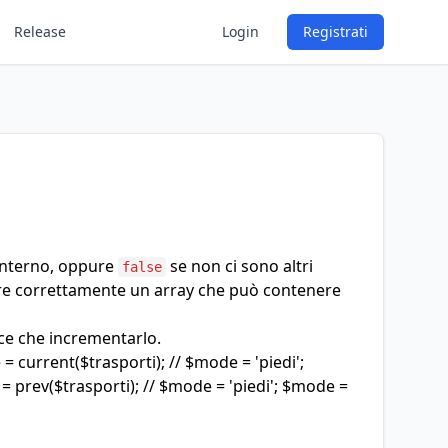
Release
Login
Registrati
 interno, oppure
se non ci sono altri
false
are correttamente un array che può contenere
ece che incrementarlo.
 = current($trasporti); // $mode = 'piedi';
= prev($trasporti); // $mode = 'piedi'; $mode =