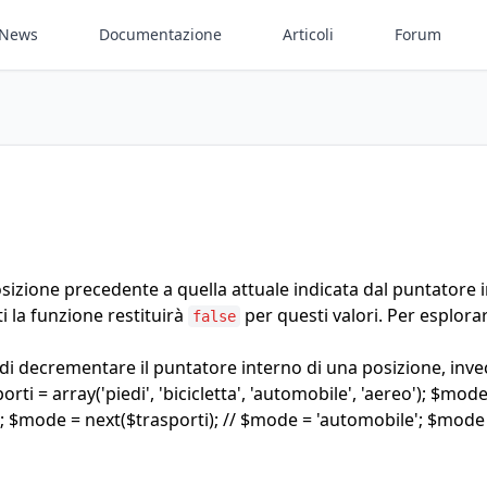
News
Documentazione
Articoli
Forum
posizione precedente a quella attuale indicata dal puntatore
i la funzione restituirà
per questi valori. Per esplor
false
 di decrementare il puntatore interno di una posizione, inv
ti = array('piedi', 'bicicletta', 'automobile', 'aereo'); $mode
'; $mode = next($trasporti); // $mode = 'automobile'; $mode 