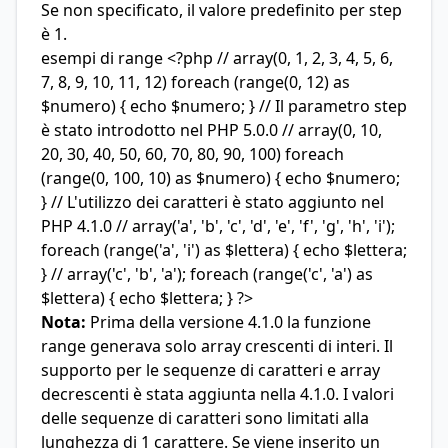
Se non specificato, il valore predefinito per step
è 1.
esempi di range <?php // array(0, 1, 2, 3, 4, 5, 6,
7, 8, 9, 10, 11, 12) foreach (range(0, 12) as
$numero) { echo $numero; } // Il parametro step
è stato introdotto nel PHP 5.0.0 // array(0, 10,
20, 30, 40, 50, 60, 70, 80, 90, 100) foreach
(range(0, 100, 10) as $numero) { echo $numero;
} // L'utilizzo dei caratteri è stato aggiunto nel
PHP 4.1.0 // array('a', 'b', 'c', 'd', 'e', 'f', 'g', 'h', 'i');
foreach (range('a', 'i') as $lettera) { echo $lettera;
} // array('c', 'b', 'a'); foreach (range('c', 'a') as
$lettera) { echo $lettera; } ?>
Nota:
Prima della versione 4.1.0 la funzione
range generava solo array crescenti di interi. Il
supporto per le sequenze di caratteri e array
decrescenti è stata aggiunta nella 4.1.0. I valori
delle sequenze di caratteri sono limitati alla
lunghezza di 1 carattere. Se viene inserito un