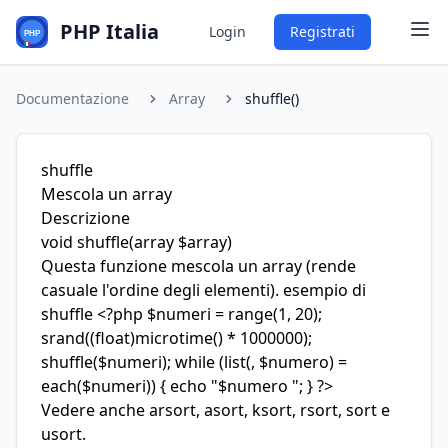
PHP Italia
Login
Registrati
Documentazione
Array
shuffle()
shuffle
Mescola un array
Descrizione
void
shuffle
(array $array)
Questa funzione mescola un array (rende
casuale l'ordine degli elementi). esempio di
shuffle <?php $numeri = range(1, 20);
srand((float)microtime() * 1000000);
shuffle($numeri); while (list(, $numero) =
each($numeri)) { echo "$numero "; } ?>
Vedere anche arsort, asort, ksort, rsort, sort e
usort.