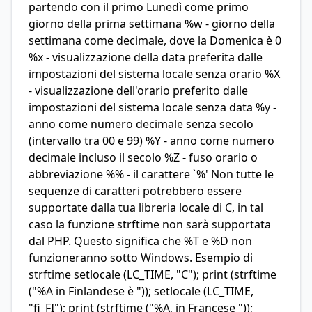
partendo con il primo Lunedì come primo
giorno della prima settimana %w - giorno della
settimana come decimale, dove la Domenica è 0
%x - visualizzazione della data preferita dalle
impostazioni del sistema locale senza orario %X
- visualizzazione dell'orario preferito dalle
impostazioni del sistema locale senza data %y -
anno come numero decimale senza secolo
(intervallo tra 00 e 99) %Y - anno come numero
decimale incluso il secolo %Z - fuso orario o
abbreviazione %% - il carattere `%' Non tutte le
sequenze di caratteri potrebbero essere
supportate dalla tua libreria locale di C, in tal
caso la funzione strftime non sarà supportata
dal PHP. Questo significa che %T e %D non
funzioneranno sotto Windows. Esempio di
strftime setlocale (LC_TIME, "C"); print (strftime
("%A in Finlandese è ")); setlocale (LC_TIME,
"fi_FI"); print (strftime ("%A, in Francese "));