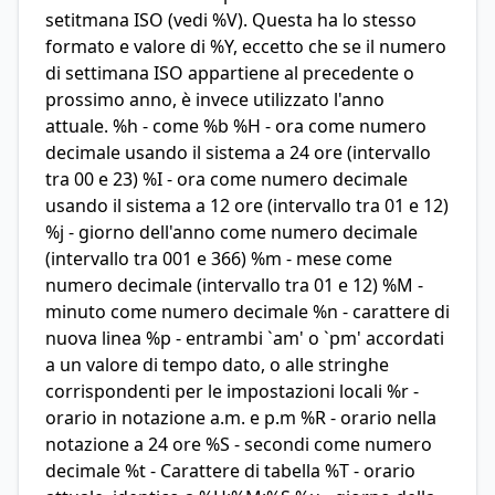
setitmana ISO (vedi %V). Questa ha lo stesso
formato e valore di %Y, eccetto che se il numero
di settimana ISO appartiene al precedente o
prossimo anno, è invece utilizzato l'anno
attuale. %h - come %b %H - ora come numero
decimale usando il sistema a 24 ore (intervallo
tra 00 e 23) %I - ora come numero decimale
usando il sistema a 12 ore (intervallo tra 01 e 12)
%j - giorno dell'anno come numero decimale
(intervallo tra 001 e 366) %m - mese come
numero decimale (intervallo tra 01 e 12) %M -
minuto come numero decimale %n - carattere di
nuova linea %p - entrambi `am' o `pm' accordati
a un valore di tempo dato, o alle stringhe
corrispondenti per le impostazioni locali %r -
orario in notazione a.m. e p.m %R - orario nella
notazione a 24 ore %S - secondi come numero
decimale %t - Carattere di tabella %T - orario