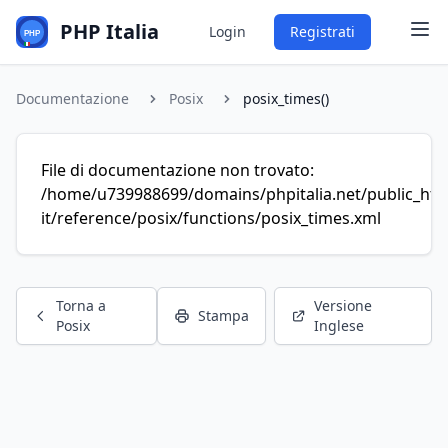
PHP Italia
Login
Registrati
Documentazione
Posix
posix_times()
File di documentazione non trovato:
/home/u739988699/domains/phpitalia.net/public_htm
it/reference/posix/functions/posix_times.xml
Torna a
Versione
Stampa
Posix
Inglese