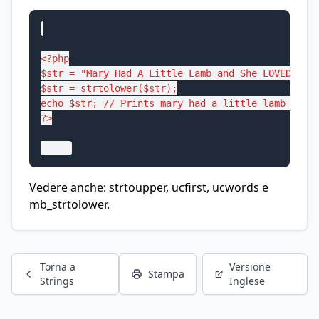
<?php

$str = "Mary Had A Little Lamb and She LOVED It S
$str = strtolower($str);

echo $str; // Prints mary had a little lamb and s
?>

Vedere anche: strtoupper, ucfirst, ucwords e
mb_strtolower.
Torna a
Versione
Stampa
Strings
Inglese