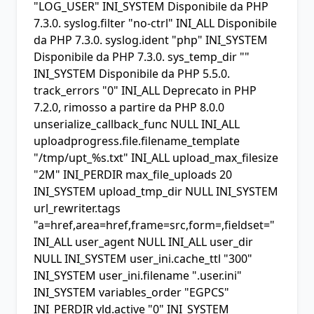
"LOG_USER" INI_SYSTEM Disponibile da PHP
7.3.0.
syslog.filter
"no-ctrl" INI_ALL Disponibile
da PHP 7.3.0.
syslog.ident
"php" INI_SYSTEM
Disponibile da PHP 7.3.0. sys_temp_dir ""
INI_SYSTEM Disponibile da PHP 5.5.0.
track_errors
"0" INI_ALL Deprecato in PHP
7.2.0, rimosso a partire da PHP 8.0.0
unserialize_callback_func
NULL INI_ALL
uploadprogress.file.filename_template
"/tmp/upt_%s.txt" INI_ALL
upload_max_filesize
"2M" INI_PERDIR
max_file_uploads
20
INI_SYSTEM
upload_tmp_dir
NULL INI_SYSTEM
url_rewriter.tags
"a=href,area=href,frame=src,form=,fieldset="
INI_ALL
user_agent
NULL INI_ALL
user_dir
NULL INI_SYSTEM
user_ini.cache_ttl
"300"
INI_SYSTEM
user_ini.filename
".user.ini"
INI_SYSTEM
variables_order
"EGPCS"
INI_PERDIR vld.active "0" INI_SYSTEM