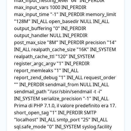
max_input_nesting_level
"64" INI_PERDIR
max_input_vars
1000 INI_PERDIR
max_input_time
"-1" INI_PERDIR
memory_limit
"128M" INI_ALL
open_basedir
NULL INI_ALL
output_buffering
"0" INI_PERDIR
output_handler
NULL INI_PERDIR
post_max_size
"8M" INI_PERDIR
precision
"14"
INI_ALL
realpath_cache_size
"16K" INI_SYSTEM
realpath_cache_ttl
"120" INI_SYSTEM
register_argc_argv
"1" INI_PERDIR
report_memleaks
"1" INI_ALL
report_zend_debug "1" INI_ALL
request_order
"" INI_PERDIR
sendmail_from
NULL INI_ALL
sendmail_path
"/usr/sbin/sendmail -t -i"
INI_SYSTEM
serialize_precision
"-1" INI_ALL
Prima di PHP 7.1.0, il valore predefinito era 17.
short_open_tag
"1" INI_PERDIR
SMTP
"localhost" INI_ALL
smtp_port
"25" INI_ALL
sql.safe_mode
"0" INI_SYSTEM
syslog.facility