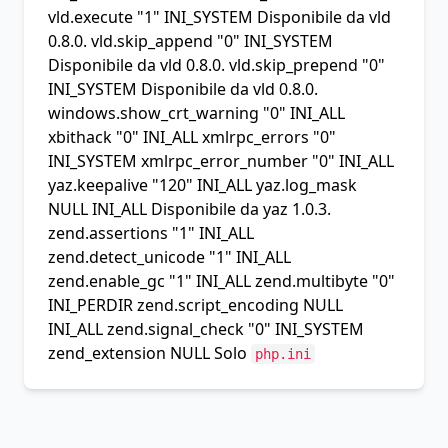
vld.execute "1" INI_SYSTEM Disponibile da vld
0.8.0. vld.skip_append "0" INI_SYSTEM
Disponibile da vld 0.8.0. vld.skip_prepend "0"
INI_SYSTEM Disponibile da vld 0.8.0.
windows.show_crt_warning
"0" INI_ALL
xbithack
"0" INI_ALL
xmlrpc_errors
"0"
INI_SYSTEM
xmlrpc_error_number
"0" INI_ALL
yaz.keepalive "120" INI_ALL yaz.log_mask
NULL INI_ALL Disponibile da yaz 1.0.3.
zend.assertions
"1" INI_ALL
zend.detect_unicode
"1" INI_ALL
zend.enable_gc
"1" INI_ALL
zend.multibyte
"0"
INI_PERDIR
zend.script_encoding
NULL
INI_ALL
zend.signal_check
"0" INI_SYSTEM
zend_extension
NULL Solo
php.ini