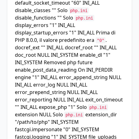
default_socket_timeout
"60" INI_ALL
disable_classes
"" Solo
php.ini
disable_functions
"" Solo
php.ini
display_errors
"1" INI_ALL
display_startup_errors
"1" INI_ALL Prima di
PHP 8.0.0, il valore predefinito era
.
"0"
docref_ext
"" INI_ALL
docref_root
"" INI_ALL
doc_root
NULL INI_SYSTEM
enable_dl
"1"
INI_SYSTEM Removed php future
enable_post_data_reading
On INI_PERDIR
engine
"1" INI_ALL
error_append_string
NULL
INI_ALL
error_log
NULL INI_ALL
error_prepend_string
NULL INI_ALL
error_reporting
NULL INI_ALL
exit_on_timeout
"" INI_ALL
expose_php
"1" Solo
php.ini
extension
NULL Solo
extension_dir
php.ini
"/path/to/php" INI_SYSTEM
fastcgi.impersonate
"0" INI_SYSTEM
fastcgi.logging
"1" INI_SYSTEM
file_uploads