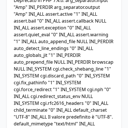
Deprecato in PHP 7.4.0.
arg_separator.input
"Amp" INI_PERDIR
arg_separator.output
"Amp" INI_ALL
assert.active
"1" INI_ALL
assert.bail
"0" INI_ALL
assert.callback
NULL
INI_ALL
assert.exception
"0" INI_ALL
assert.quiet_eval
"0" INI_ALL
assert.warning
"1" INI_ALL
auto_append_file
NULL INI_PERDIR
auto_detect_line_endings
"0" INI_ALL
auto_globals_jit
"1" INI_PERDIR
auto_prepend_file
NULL INI_PERDIR
browscap
NULL INI_SYSTEM
cgi.check_shebang_line
"1"
INI_SYSTEM
cgi.discard_path
"0" INI_SYSTEM
cgi.fix_pathinfo
"1" INI_SYSTEM
cgi.force_redirect
"1" INI_SYSTEM
cgi.nph
"0"
INI_ALL
cgi.redirect_status_env
NULL
INI_SYSTEM
cgi.rfc2616_headers
"0" INI_ALL
child_terminate
"0" INI_ALL
default_charset
"UTF-8" INI_ALL Il valore predefinito è "UTF-8".
default_mimetype
"text/html" INI_ALL