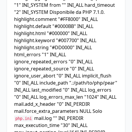
"1" INI_SYSTEM
from
"" INI_ALL hard_timeout
"2" INI_SYSTEM Disponibile da PHP 7.1.0.
highlight.comment
"#FF8000" INI_ALL
highlight.default
"#0000BB" INI_ALL
highlight.html
"#000000" INI_ALL
highlight.keyword
"#007700" INI_ALL
highlight.string
"#DD0000" INI_ALL
html_errors
"1" INI_ALL
ignore_repeated_errors
"0" INI_ALL
ignore_repeated_source
"0" INI_ALL
ignore_user_abort
"0" INI_ALL
implicit_flush
"0" INI_ALL
include_path
".:/path/to/php/pear"
INI_ALL
last_modified
"0" INI_ALL
log_errors
"0" INI_ALL
log_errors_max_len
"1024" INI_ALL
mail.add_x_header
"0" INI_PERDIR
mail.force_extra_parameters NULL Solo
mail.log
"" INI_PERDIR
php.ini
max_execution_time
"30" INI_ALL